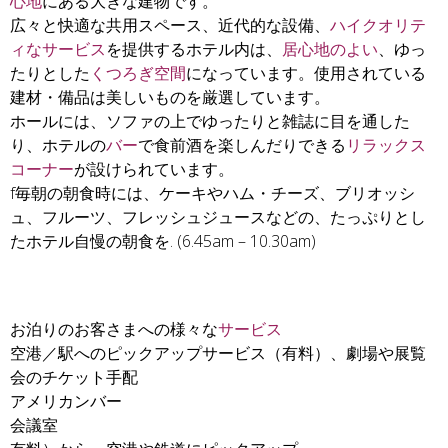
心地
にある大きな建物です。
広々と快適な共用スペース、近代的な設備、
ハイクオリテ
ィなサービス
を提供するホテル内は、
居心地のよい
、ゆっ
たりとした
くつろぎ空間
になっています。使用されている
建材・備品は美しいものを厳選しています。
ホールには、ソファの上でゆったりと雑誌に目を通した
り、ホテルの
バー
で食前酒を楽しんだりできる
リラックス
コーナー
が設けられています。
f毎朝の朝食時には、ケーキやハム・チーズ、ブリオッシ
ュ、フルーツ、フレッシュジュースなどの、たっぷりとし
たホテル自慢の朝食を. (6.45am – 10.30am)
お泊りのお客さまへの様々な
サービス
空港／駅へのピックアップサービス（有料）、劇場や展覧
会のチケット手配
アメリカンバー
会議室