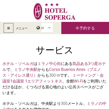
今予約する
メニュー
サービス
ホテル・ソペルガ
は
ミラノ
中心街
にある
気品ある
3つ星
ホテ
ル
で、
ミラノ中央駅
からも
Corso Buenos Aires（ブエノ
ス・アイレス通り）
からも300 mです。
ミーティング・会
議室1会議室 1エリアフィットネス
、全館
Wi-Fi
をご利用いた
だけるほか、くつろげる居心地のよい公共スペースがござ
います。
ホテル・ソペルガは、中央駅より300メートル、
ミラノの中