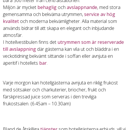
bara 300 meter från centralstationen.
Miljön är mycket
behaglig
och
avslappnande
, med stora
gemensamma och bekväma utrymmen,
service av hög
kvalitet
och moderna bekvämligheter. Alla material som
används bidrar till att skapa en elegant och inbjudande
atmosfär.
I hotellvestibulen finns det
utrymmen som är reserverade
till avslappning
där gästerna kan vila ut och bläddra i en
veckotidning bekvämt sittande i soffan eller avnjuta en
aperitif i hotellets
bar
.
Varje morgon kan hotellgästerna avnjuta en riklig frukost
med sötsaker och charkuterier, briocher, frukt och
färskpressad juice som serveras i den trevliga
frukostsalen. (6.45am – 10.30am)
Bland de åtskilliga
tjänster
som hotellgästerna erbjuds, vill vi