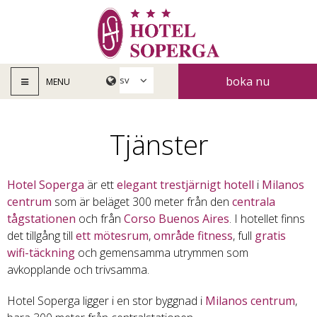
boka nu
MENU
Tjänster
Hotel Soperga
är ett
elegant
trestjärnigt
hotell
i
Milanos
centrum
som är beläget 300 meter från den
centrala
tågstationen
och från
Corso Buenos Aires
. I hotellet finns
det tillgång till
ett mötesrum
,
område fitness
, full
gratis
wifi-täckning
och gemensamma utrymmen som
avkopplande och trivsamma.
Hotel Soperga ligger i en stor byggnad i
Milanos centrum
,