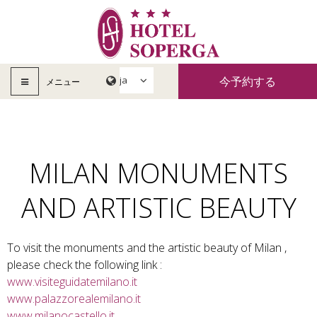
今予約する
メニュー
MILAN MONUMENTS
AND ARTISTIC BEAUTY
To visit the monuments and the artistic beauty of Milan ,
please check the following link :
www.visiteguidatemilano.it
www.palazzorealemilano.it
www.milanocastello.it