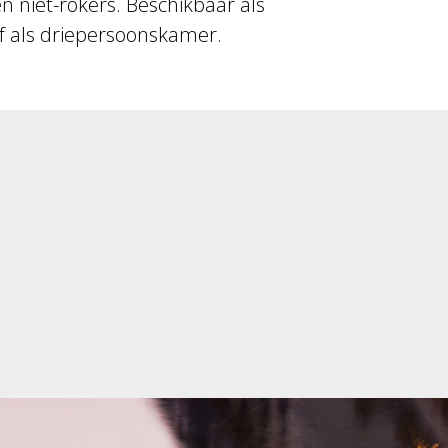
en niet-rokers. Beschikbaar als
 als driepersoonskamer.