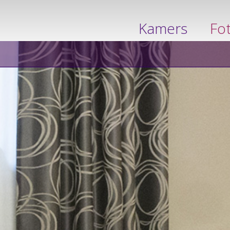
boek nu
Kamers
Fo