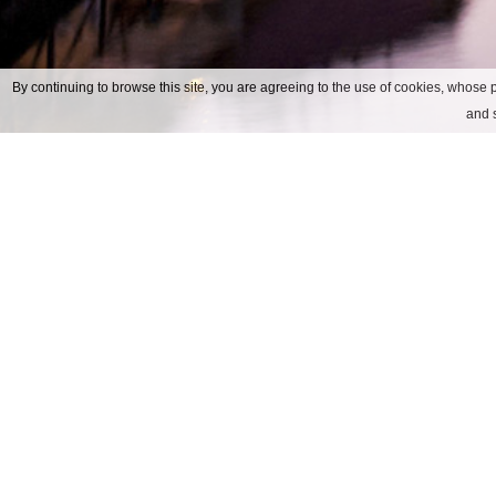
By continuing to browse this site, you are agreeing to the use of cookies, whose p
and s
Contact met ons
ADRES
Via Soperga, 24 20127 Milano I
TEL
+39.02.6690541
FAX
+39.02.66980352
E-MAIL
info@hotelsopergamilano.it