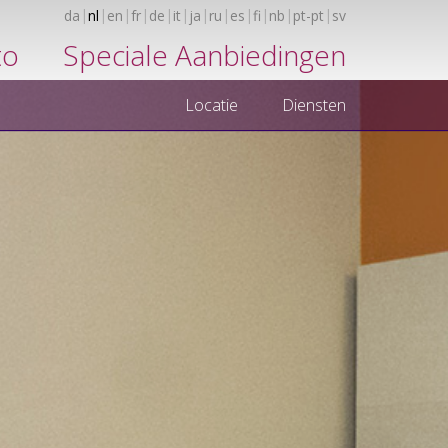
da
nl
en
fr
de
it
ja
ru
es
fi
nb
pt-pt
sv
to
Speciale Aanbiedingen
Locatie
Diensten