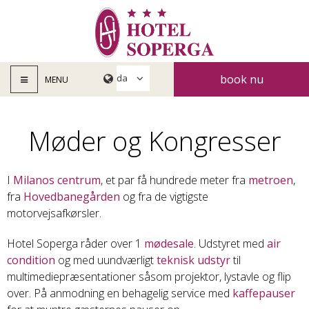
book nu
MENU
Møder og Kongresser
I
Milanos centrum
, et par få hundrede meter fra
metroen
,
fra
Hovedbanegården
og fra de vigtigste
motorvejsafkørsler.
Hotel Soperga råder over 1
mødesale
. Udstyret med
air
condition
og med uundværligt
teknisk udstyr
til
multimediepræsentationer såsom projektor, lystavle og flip
over. På anmodning en behagelig service med
kaffepauser