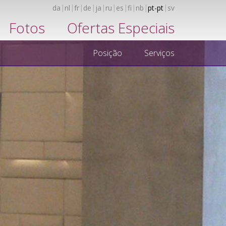
da
nl
fr
de
ja
ru
es
fi
nb
pt-pt
sv
Fotos
Ofertas Especiais
Posição
Serviços