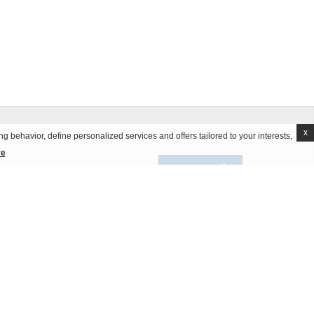
x
g behavior, define personalized services and offers tailored to your interests,
re