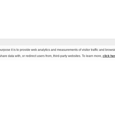
urpose it is to provide web analytics and measurements of visitor traffic and browsin
hare data with, or redirect users from, third-party websites. To learn more,
click he
no Italy
Privacy
Créditos