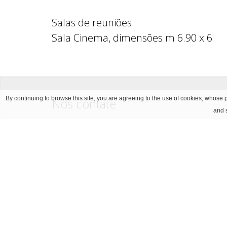
Salas de reuniões
Sala Cinema, dimensões m 6.90 x 6
By continuing to browse this site, you are agreeing to the use of cookies, whose p
Nos contate
and s
ENDEREÇO
Via Soperga, 24 20127 Mila
TEL
+39.02.6690541
FAX
+39.02.66980352
E-MAIL
info@hotelsopergamilano.it