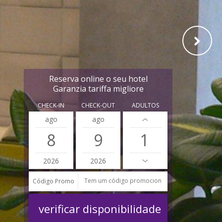
Reserva online o seu hotel
Garanzia tariffa migliore
CHECK-IN
CHECK-OUT
ADULTOS
ago
ago
8
9
2026
2026
Código Promo