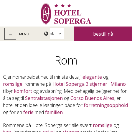
bestill nå
MENU
Rom
Gjennomarbeidet ned til minste detalj,
elegante
og
romslige
, rommene på
Hotel Soperga
3 stjerner
i
Milano
tilbyr
komfort
og avslapning. Med behagelig beliggenhet for
å ta seg til
Sentralstasjonen
og
Corso Buenos Aires
, er
hotellet den ideelle løsningen både for
forretningsopphold
og for en
ferie
med
familien
.
Rommene på Hotel Soperga ser alle svært
romslige
og