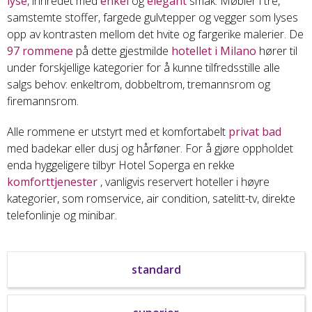
lyse
, innredet med
enkel
og
elegant
smak: Møbler i tre,
samstemte stoffer, fargede gulvtepper og vegger som lyses
opp av kontrasten mellom det hvite og fargerike malerier. De
97 rommene
på dette gjestmilde
hotellet i Milano
hører til
under forskjellige kategorier for å kunne tilfredsstille alle
salgs behov: enkeltrom, dobbeltrom, tremannsrom og
firemannsrom.
Alle rommene er utstyrt med et komfortabelt
privat bad
med badekar eller dusj og hårføner. For å gjøre oppholdet
enda hyggeligere tilbyr Hotel Soperga en rekke
komforttjenester
, vanligvis reservert hoteller i høyre
kategorier, som romservice, air condition, satelitt-tv, direkte
telefonlinje og minibar.
standard