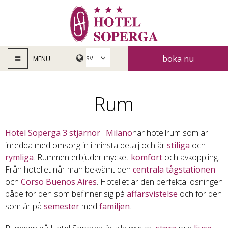
boka nu
MENU
Rum
Hotel Soperga
3 stjärnor
i
Milano
har hotellrum som är
inredda med omsorg in i minsta detalj och är
stiliga
och
rymliga
. Rummen erbjuder mycket
komfort
och avkoppling.
Från hotellet når man bekvämt den
centrala tågstationen
och
Corso Buenos Aires
. Hotellet är den perfekta lösningen
både för den som befinner sig på
affärsvistelse
och för den
som är på
semester
med
familjen
.