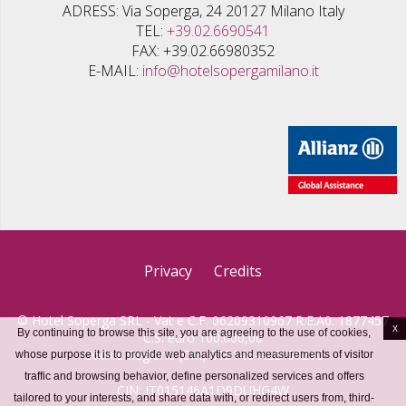
ADRESS
Via Soperga, 24 20127 Milano Italy
TEL
+39.02.6690541
FAX
+39.02.66980352
E-MAIL
info@hotelsopergamilano.it
Privacy
Credits
© Hotel Soperga SRL - Vat e C.F. 06209310967 R.E.A0. 1877457
x
By continuing to browse this site, you are agreeing to the use of cookies,
C.S. euro 100.000,00
Codice Regione (CIR) 015146-ALB-00210
whose purpose it is to provide web analytics and measurements of visitor
traffic and browsing behavior, define personalized services and offers
CIN: IT015146A1D9DUHG4W
tailored to your interests, and share data with, or redirect users from, third-