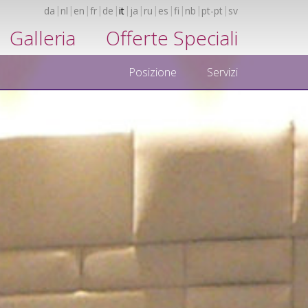
da
nl
en
fr
de
it
ja
ru
es
fi
nb
pt-pt
sv
Galleria
Offerte Speciali
Posizione
Servizi