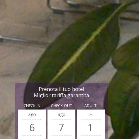
Prenota il tuo hotel
Miglior tariffa garantita
CHECK-IN
CHECK-OUT
ADULTI
ago
ago
6
7