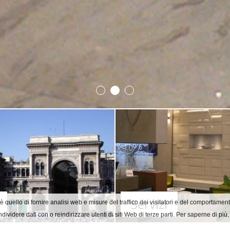
Servizi
è quello di fornire analisi web e misure del traffico dei visitatori e del comportament
ndividere dati con o reindirizzare utenti di siti Web di terze parti. Per saperne di più