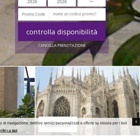
2026
2026
Promo Code
CANCELLA PRENOTAZIONE
Galleria
x
o di navigazione, definire servizi personalizzati e offerte su misura per i tuoi
,
clicca qui