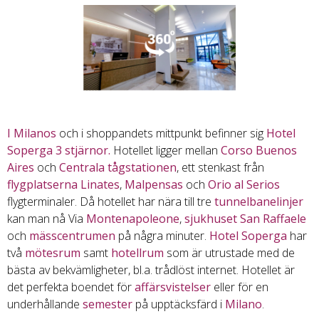
I Milanos
och i shoppandets mittpunkt befinner sig
Hotel
Soperga 3 stjärnor.
Hotellet ligger mellan
Corso Buenos
Aires
och
Centrala tågstationen
, ett stenkast från
flygplatserna Linates
,
Malpensas
och
Orio al Serios
flygterminaler. Då hotellet har nära till tre
tunnelbanelinjer
kan man nå Via
Montenapoleone
,
sjukhuset San Raffaele
och
mässcentrumen
på några minuter.
Hotel Soperga
har
två
mötesrum
samt
hotellrum
som är utrustade med de
bästa av bekvämligheter, bl.a. trådlöst internet. Hotellet är
det perfekta boendet för
affärsvistelser
eller för en
underhållande
semester
på upptäcksfärd i
Milano
.